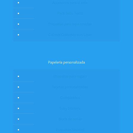
Accesorios para el cole
Pack Sello Textil
Etiquetas para ropa cosidas
Colores Grabados con Láser
Papelería personalizada
Etiquetas para regalo
Tarjetas personalizadas
Cumpleaños
Baby Stickers
Block de notas
Etiquetas Navidad