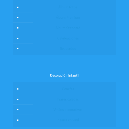
Álbum fotos
Álbum Premium
Álbum Standard
Celebraciones
Recuerdos
Decoración infantil
Cenefas
Frases caladas
Vinilos decorativos
Pizarra en vinil