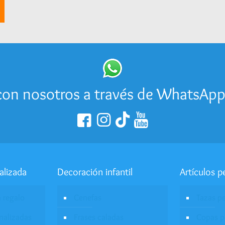
on nosotros a través de WhatsAp
alizada
Decoración infantil
Artículos p
a regalo
Cenefas
Tazas p
onalizadas
Frases caladas
Copas p