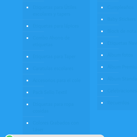
Etiquetas para Útiles
Cumpleaños
escolares y tapers
Baby Stickers
Etiquetas para lápices
Block de nota
Combo Ahorro de
Etiquetas Nav
etiquetas
Álbum fotos
Etiquetas para Taper
Álbum Premi
Caratulas escolares
Álbum Standa
Accesorios para el cole
Celebraciones
Pack Sello Textil
Recuerdos
Etiquetas para ropa
cosidas
Colores Grabados con
Láser