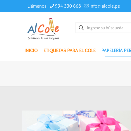
Llámenos
994 330 668
info@alcole.pe
INICIO
ETIQUETAS PARA EL COLE
PAPELERÍA P