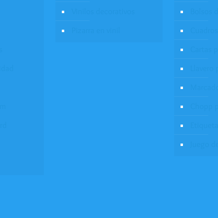
Vinilos decorativos
Bolsos d
Pizarra en vinil
Cuadros
s
Cartas 
idad
Llavero 
Marcado
um
Chopp p
rd
Etiqueta
Juego d