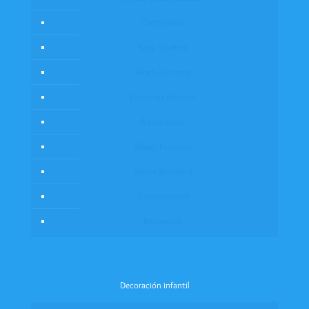
Cumpleaños
Baby Stickers
Block de notas
Etiquetas Navidad
Álbum fotos
Álbum Premium
Álbum Standard
Celebraciones
Recuerdos
Decoración infantil