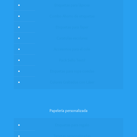
Etiquetas para lápices
Combo Ahorro de etiquetas
Etiquetas para Taper
Caratulas escolares
Accesorios para el cole
Pack Sello Textil
Etiquetas para ropa cosidas
Colores Grabados con Láser
Papelería personalizada
Etiquetas para regalo
Tarjetas personalizadas