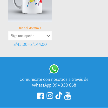
Día del Maestro 4
Rango
S/
45.00
-
S/
144.00
de
precios:
desde
S/45.00
hasta
S/144.00
Comunícate con nosotros a través de
WhatsApp 994 330 668