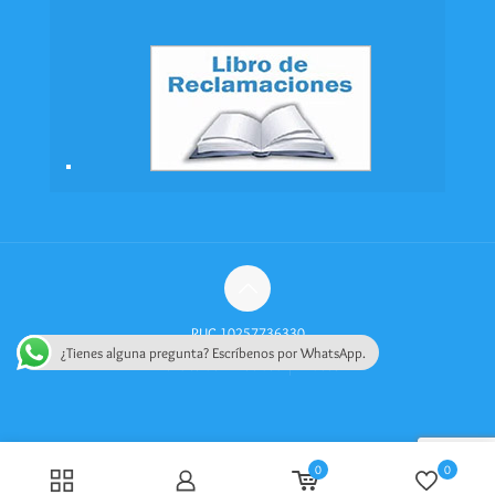
RUC 10257736330
¿Tienes alguna pregunta? Escríbenos por WhatsApp.
Política de Privacidad
Videos
0
0