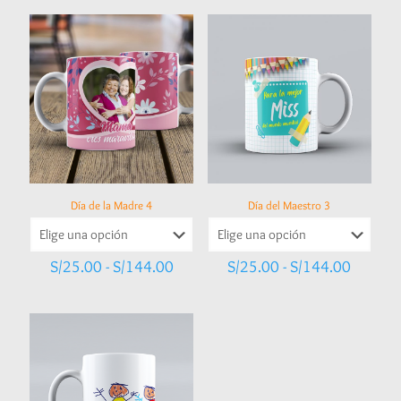
Día de la Madre 4
Día del Maestro 3
Rango
Rango
S/
25.00
-
S/
144.00
S/
25.00
-
S/
144.00
de
de
precios:
precios:
desde
desde
S/25.00
S/25.0
hasta
hasta
S/144.00
S/144.