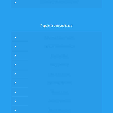
Colores Grabados con Láser
Papelería personalizada
Etiquetas para regalo
Tarjetas personalizadas
Cumpleaños
Baby Stickers
Block de notas
Etiquetas Navidad
Álbum fotos
Álbum Premium
Álbum Standard