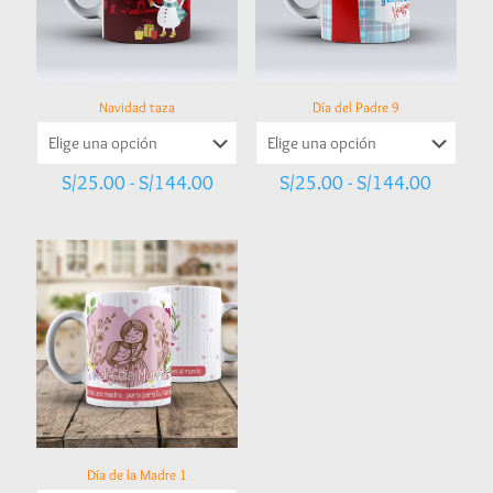
Día del Padre 9
Navidad taza
Rango
Rango
S/
25.00
-
S/
144.00
S/
25.00
-
S/
144.00
de
de
precios:
precios:
desde
desde
S/25.0
S/25.00
hasta
hasta
S/144.
S/144.00
Día de la Madre 1