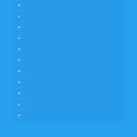
Etiquetas para regalo
Tarjetas personalizadas
Cumpleaños
Baby Stickers
Block de notas
Etiquetas Navidad
Álbum fotos
Álbum Premium
Álbum Standard
Celebraciones
Recuerdos