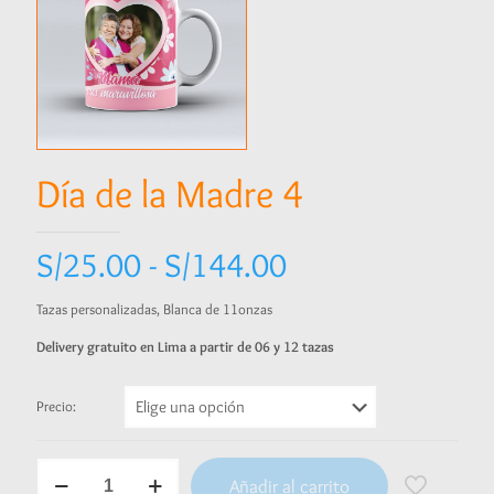
Día de la Madre 4
Rango
S/
25.00
-
S/
144.00
de
Tazas personalizadas, Blanca de 11onzas
precios:
Delivery gratuito en Lima a partir de 06 y 12 tazas
desde
S/25.00
Precio:
hasta
S/144.00
Día
Añadir al carrito
de