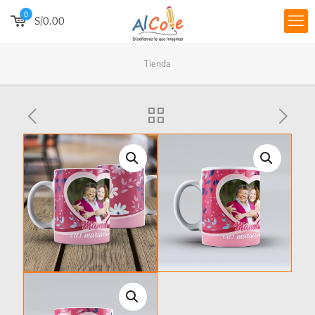
0
S/0.00
Tienda