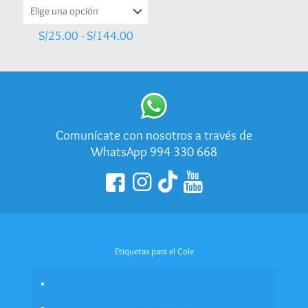
Rango
S/
25.00
-
S/
144.00
de
precios:
desde
S/25.00
hasta
S/144.00
Comunícate con nosotros a través de
WhatsApp 994 330 668
Etiquetas para el Cole
Etiquetas para cuaderno