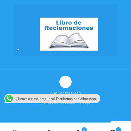
RUC 10257736330
¿Tienes alguna pregunta? Escríbenos por WhatsApp.
Política de Privacidad
Videos
0
0