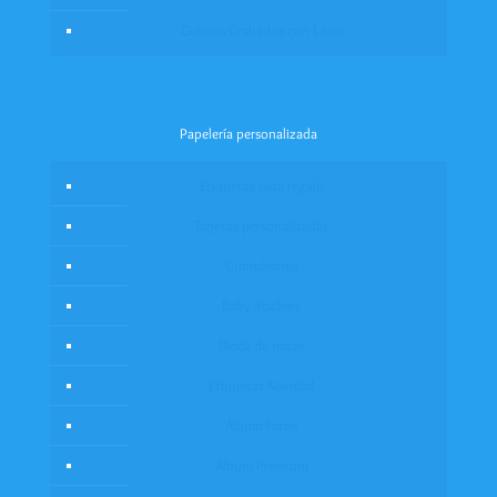
Colores Grabados con Láser
Papelería personalizada
Etiquetas para regalo
Tarjetas personalizadas
Cumpleaños
Baby Stickers
Block de notas
Etiquetas Navidad
Álbum fotos
Álbum Premium