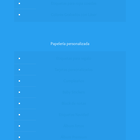
Etiquetas para ropa cosidas
Colores Grabados con Láser
Papelería personalizada
Etiquetas para regalo
Tarjetas personalizadas
Cumpleaños
Baby Stickers
Block de notas
Etiquetas Navidad
Álbum fotos
Álbum Premium