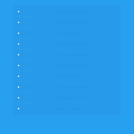
Tazas personalizadas
Copas personalizadas
Bolsos de tela
Cuadros personalizados
Cartas personalizadas
Llavero personalizado
Marcador de libros
Chopp personalizadas
Etiquetas para cerveza
Juego de Rayuela