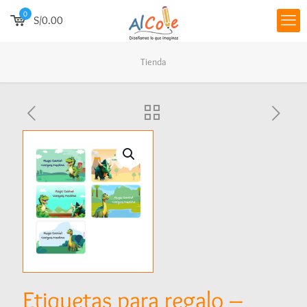
0
S/0.00
Tienda
Etiquetas para regalo –