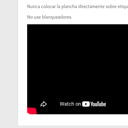
Nunca colocar la plancha directamente sobre etiqu
No use blanqueadores.