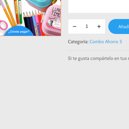
Combo
Añadi
Ahorro
5
-
Categoría:
Combo Ahorro 5
Baby
Elephant
Si te gusta compártelo en tus 
cantidad