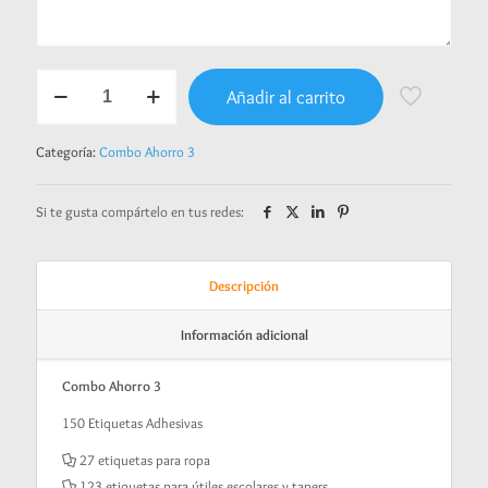
Combo
Añadir al carrito
Ahorro
3
-
Categoría:
Combo Ahorro 3
Llamita
cantidad
Si te gusta compártelo en tus redes:
Descripción
Información adicional
Combo Ahorro 3
150 Etiquetas Adhesivas
27 etiquetas para ropa
123 etiquetas para útiles escolares y tapers