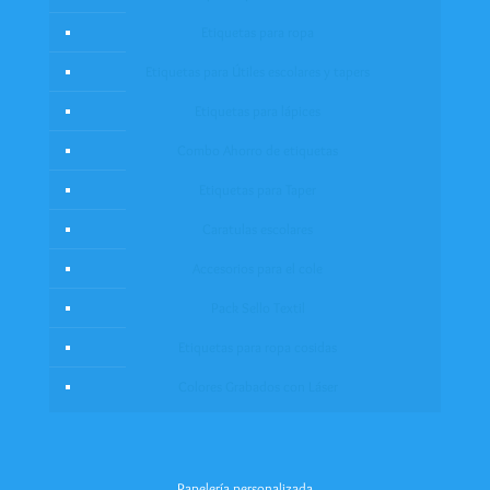
Etiquetas para ropa
Etiquetas para Útiles escolares y tapers
Etiquetas para lápices
Combo Ahorro de etiquetas
Etiquetas para Taper
Caratulas escolares
Accesorios para el cole
Pack Sello Textil
Etiquetas para ropa cosidas
Colores Grabados con Láser
Papelería personalizada