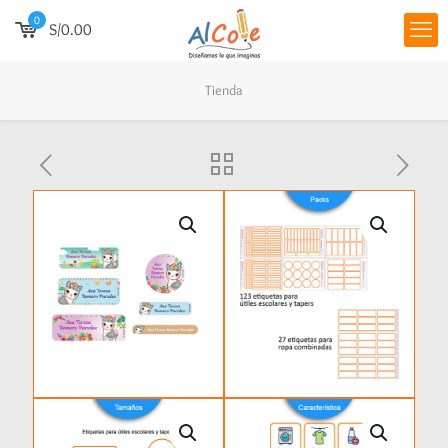
0
S/0.00
Tienda