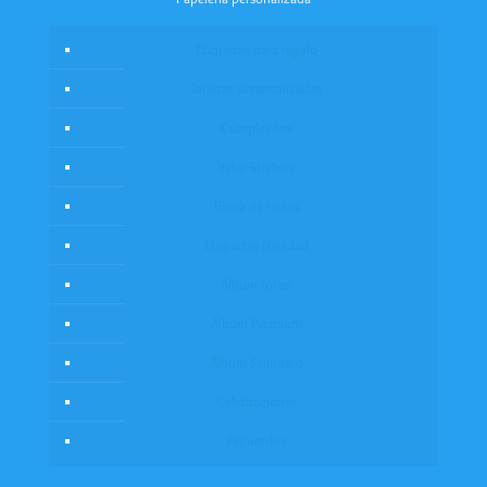
Etiquetas para regalo
Tarjetas personalizadas
Cumpleaños
Baby Stickers
Block de notas
Etiquetas Navidad
Álbum fotos
Álbum Premium
Álbum Standard
Celebraciones
Recuerdos