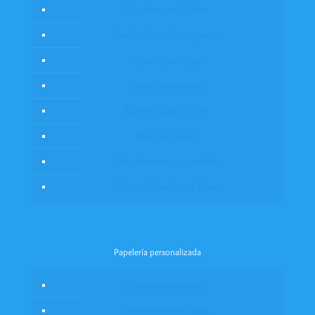
Etiquetas para lápices
Combo Ahorro de etiquetas
Etiquetas para Taper
Caratulas escolares
Accesorios para el cole
Pack Sello Textil
Etiquetas para ropa cosidas
Colores Grabados con Láser
Papelería personalizada
Etiquetas para regalo
Tarjetas personalizadas