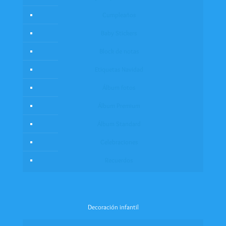
Cumpleaños
Baby Stickers
Block de notas
Etiquetas Navidad
Álbum fotos
Álbum Premium
Álbum Standard
Celebraciones
Recuerdos
Decoración infantil