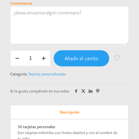
Comentarios
Tarjetas
Añadir al carrito
personalizadas
-
Racing
Categoría:
Tarjetas personalizadas
Cars
cantidad
Si te gusta compártelo en tus redes:
Descripción
50 tarjetas personales
Son tarjetas infantiles con lindos diseños y con el nombre de
tu niño.