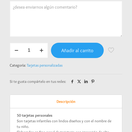
Tarjetas
Añadir al carrito
personalizadas
-
Fire
Categoría:
Tarjetas personalizadas
Wheels
cantidad
Si te gusta compártelo en tus redes:
Descripción
50 tarjetas personales
Son tarjetas infantiles con lindos diseños y con el nombre de
tu niño.