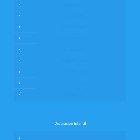
Cumpleaños
Baby Stickers
Block de notas
Etiquetas Navidad
Álbum fotos
Álbum Premium
Álbum Standard
Celebraciones
Recuerdos
Decoración infantil
Cenefas