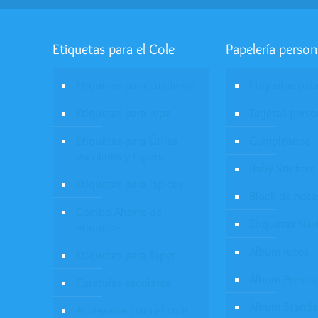
Etiquetas para el Cole
Papelería person
Etiquetas para cuaderno
Etiquetas par
Etiquetas para ropa
Tarjetas pers
Etiquetas para Útiles
Cumpleaños
escolares y tapers
Baby Stickers
Etiquetas para lápices
Block de nota
Combo Ahorro de
Etiquetas Nav
etiquetas
Álbum fotos
Etiquetas para Taper
Álbum Premi
Caratulas escolares
Álbum Standa
Accesorios para el cole