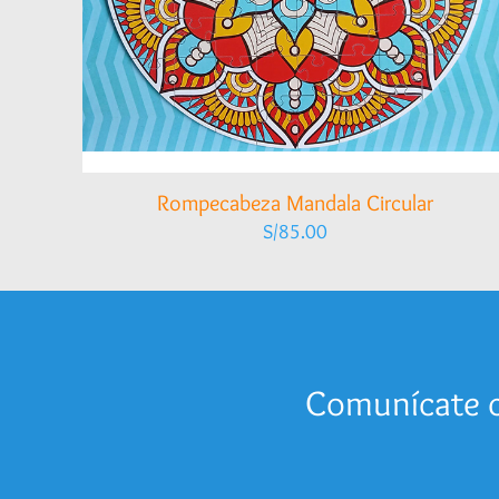
Rompecabeza Mandala Circular
S/
85.00
Comunícate c