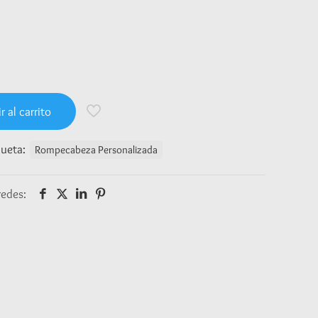
r al carrito
queta:
Rompecabeza Personalizada
redes: