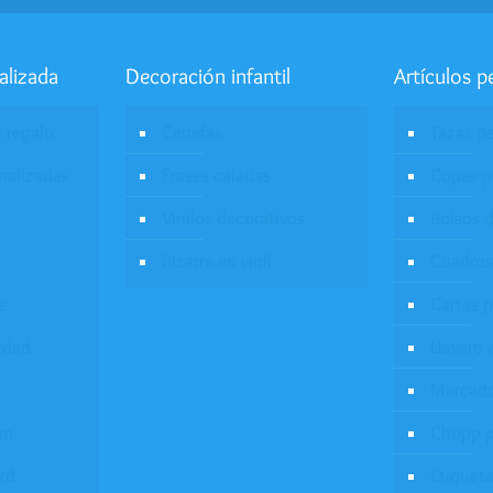
alizada
Decoración infantil
Artículos p
a regalo
Cenefas
Tazas p
onalizadas
Frases caladas
Copas p
Vinilos decorativos
Bolsos d
Pizarra en vinil
Cuadros
s
Cartas 
idad
Llavero 
Marcado
um
Chopp p
rd
Etiqueta