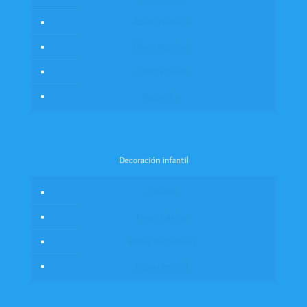
Álbum Premium
Álbum Standard
Celebraciones
Recuerdos
Decoración infantil
Cenefas
Frases caladas
Vinilos decorativos
Pizarra en vinil