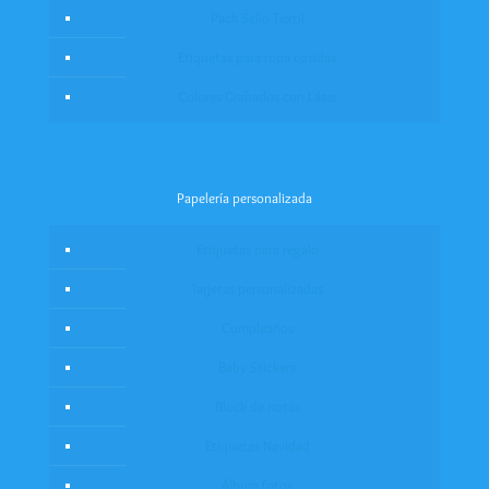
Pack Sello Textil
Etiquetas para ropa cosidas
Colores Grabados con Láser
Papelería personalizada
Etiquetas para regalo
Tarjetas personalizadas
Cumpleaños
Baby Stickers
Block de notas
Etiquetas Navidad
Álbum fotos