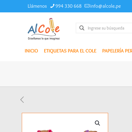
Llámenos
994 330 668
info@alcole.pe
INICIO
ETIQUETAS PARA EL COLE
PAPELERÍA P