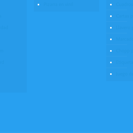
Pizarra en vinil
Cuadros
s
Cartas 
idad
Llavero 
Marcado
um
Chopp p
rd
Etiqueta
Juego d