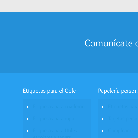
Comunícate c
Etiquetas para el Cole
Papelería person
Etiquetas para cuaderno
Etiquetas par
Etiquetas para ropa
Tarjetas pers
Etiquetas para Útiles
Cumpleaños
escolares y tapers