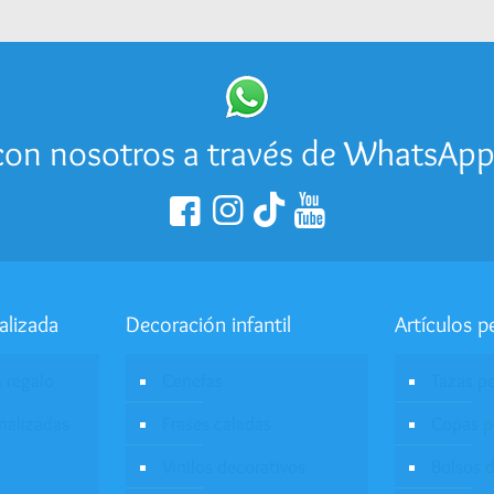
on nosotros a través de WhatsAp
alizada
Decoración infantil
Artículos p
a regalo
Cenefas
Tazas p
onalizadas
Frases caladas
Copas p
Vinilos decorativos
Bolsos d