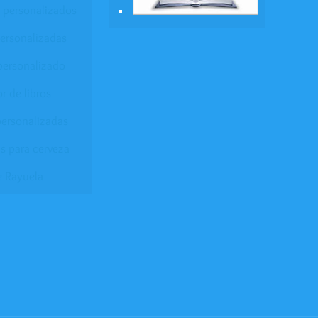
 personalizados
personalizadas
personalizado
r de libros
ersonalizadas
s para cerveza
e Rayuela