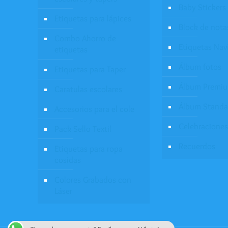
Baby Stickers
Etiquetas para lápices
Block de nota
Combo Ahorro de
Etiquetas Nav
etiquetas
Álbum fotos
Etiquetas para Taper
Álbum Premi
Caratulas escolares
Álbum Standa
Accesorios para el cole
Celebraciones
Pack Sello Textil
Recuerdos
Etiquetas para ropa
cosidas
Colores Grabados con
Láser