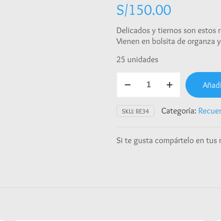
S/
150.00
Delicados y tiernos son estos r
Vienen en bolsita de organza y 
25 unidades
Recuerdo
Añadi
Cerámica
al
frío
Categoría:
Recue
SKU:
RE34
muñequita
cantidad
Si te gusta compártelo en tus 