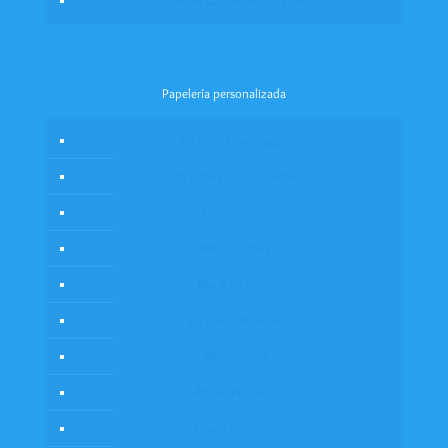
Colores Grabados con Láser
Papelería personalizada
Etiquetas para regalo
Tarjetas personalizadas
Cumpleaños
Baby Stickers
Block de notas
Etiquetas Navidad
Álbum fotos
Álbum Premium
Álbum Standard