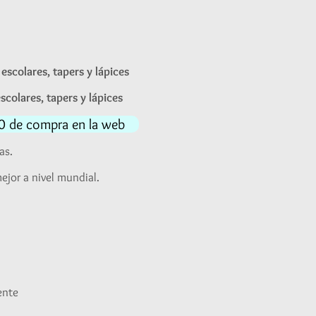
Rango
de
escolares, tapers y lápices
precios:
scolares, tapers y lápices
desde
S/38.00
140 de compra en la web
hasta
as.
S/70.00
ejor a nivel mundial.
ente