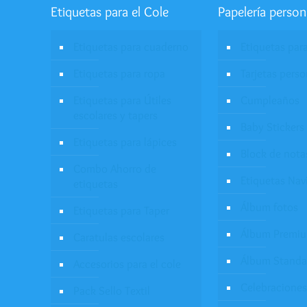
Etiquetas para el Cole
Papelería person
Etiquetas para cuaderno
Etiquetas par
Etiquetas para ropa
Tarjetas pers
Etiquetas para Útiles
Cumpleaños
escolares y tapers
Baby Stickers
Etiquetas para lápices
Block de nota
Combo Ahorro de
Etiquetas Nav
etiquetas
Álbum fotos
Etiquetas para Taper
Álbum Premi
Caratulas escolares
Álbum Standa
Accesorios para el cole
Celebraciones
Pack Sello Textil