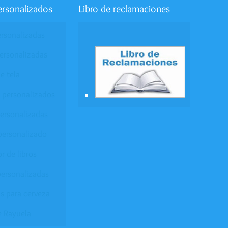
ersonalizados
Libro de reclamaciones
ersonalizadas
ersonalizadas
e tela
 personalizados
personalizadas
personalizado
r de libros
ersonalizadas
s para cerveza
e Rayuela