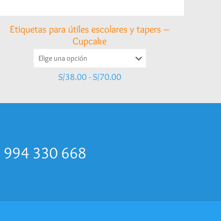
Etiquetas para útiles escolares y tapers –
Cupcake
Rango
S/
38.00
-
S/
70.00
de
precios:
desde
S/38.00
hasta
S/70.00
p 994 330 668