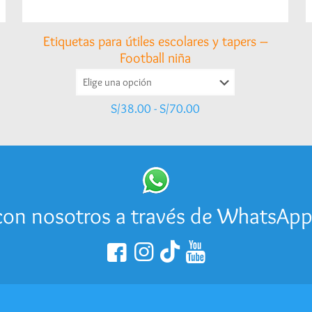
Etiquetas para útiles escolares y tapers –
Football niña
Rango
S/
38.00
-
S/
70.00
de
precios:
desde
S/38.00
hasta
S/70.00
on nosotros a través de WhatsAp