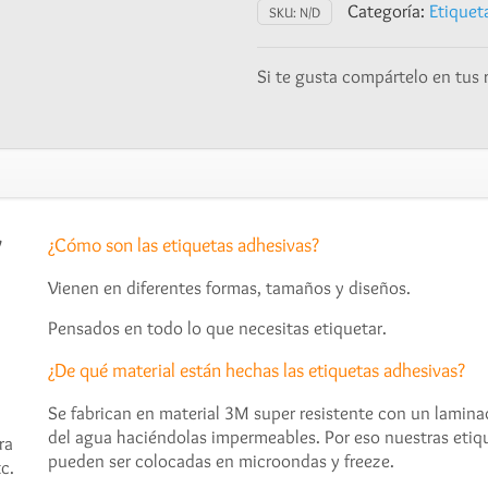
escolares
Categoría:
Etiqueta
SKU:
N/D
y
tapers
Si te gusta compártelo en tus 
-
Owls
cantidad
y
¿Cómo son las etiquetas adhesivas?
Vienen en diferentes formas, tamaños y diseños.
Pensados en todo lo que necesitas etiquetar.
¿De qué material están hechas las etiquetas adhesivas?
Se fabrican en material 3M super resistente con un laminado
del agua haciéndolas impermeables. Por eso nuestras etiqu
ra
pueden ser colocadas en microondas y freeze.
c.