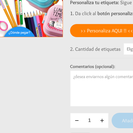
Personaliza tu etiqueta:
Sigue 
1.
Da click al
botón personaliz
>> Personaliza AQUI !! <<
2. Cantidad de etiquetas
Comentarios (opcional):
Etiquetas
Añadi
para
útiles