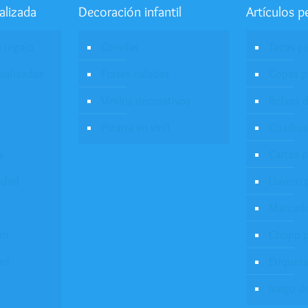
alizada
Decoración infantil
Artículos p
a regalo
Cenefas
Tazas p
onalizadas
Frases caladas
Copas p
Vinilos decorativos
Bolsos d
Pizarra en vinil
Cuadros
s
Cartas 
idad
Llavero 
Marcado
um
Chopp p
rd
Etiqueta
Juego d