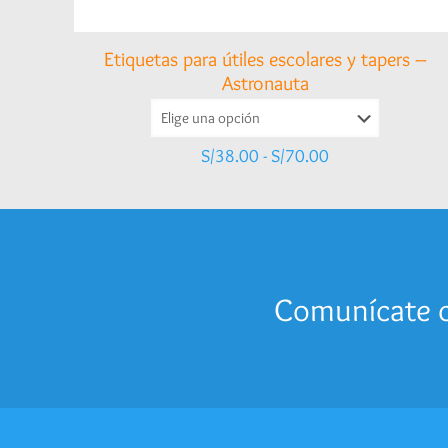
Etiquetas para útiles escolares y tapers –
Astronauta
Rango
S/
38.00
-
S/
70.00
de
precios:
desde
S/38.00
hasta
S/70.00
Comunícate c