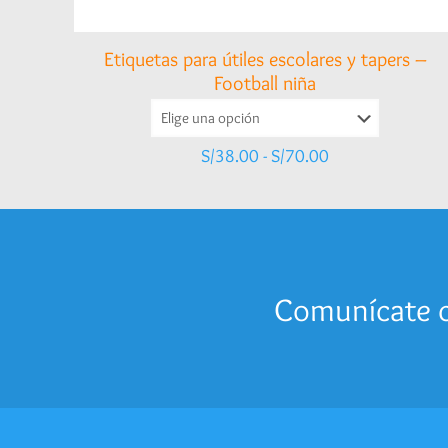
Etiquetas para útiles escolares y tapers –
Football niña
Rango
S/
38.00
-
S/
70.00
de
precios:
desde
S/38.00
hasta
S/70.00
Comunícate c