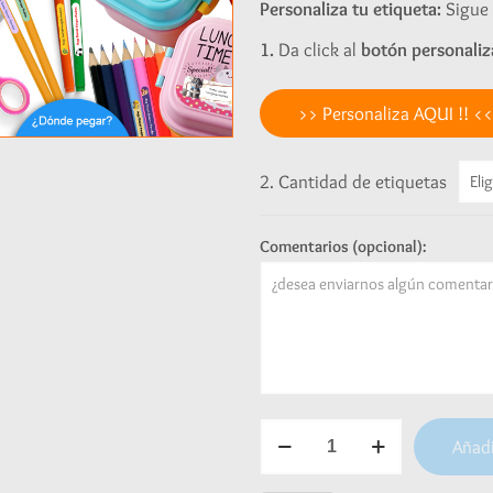
Personaliza tu etiqueta:
Sigue 
1.
Da click al
botón personaliz
>> Personaliza AQUI !! <<
2. Cantidad de etiquetas
Comentarios (opcional):
Etiquetas
Añadi
para
útiles