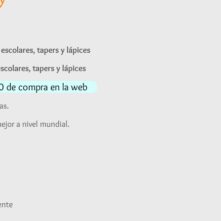
Rango
de
escolares, tapers y lápices
precios:
scolares, tapers y lápices
desde
S/38.00
140 de compra en la web
hasta
as.
S/70.00
ejor a nivel mundial.
ente