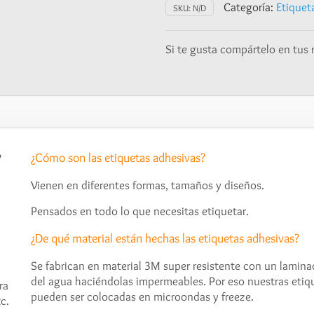
escolares
Categoría:
Etiqueta
SKU:
N/D
y
tapers
Si te gusta compártelo en tus 
-
Dinosaurio
baby
cantidad
y
¿Cómo son las etiquetas adhesivas?
Vienen en diferentes formas, tamaños y diseños.
Pensados en todo lo que necesitas etiquetar.
¿De qué material están hechas las etiquetas adhesivas?
Se fabrican en material 3M super resistente con un laminado
del agua haciéndolas impermeables. Por eso nuestras etiqu
ra
pueden ser colocadas en microondas y freeze.
c.