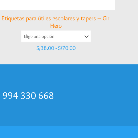
Etiquetas para útiles escolares y tapers – Girl
Hero
Rango
S/
38.00
-
S/
70.00
de
precios:
desde
S/38.00
hasta
S/70.00
p 994 330 668