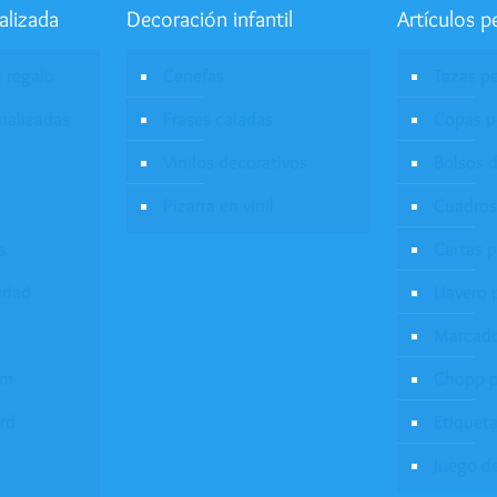
alizada
Decoración infantil
Artículos p
a regalo
Cenefas
Tazas p
onalizadas
Frases caladas
Copas p
Vinilos decorativos
Bolsos d
Pizarra en vinil
Cuadros
s
Cartas 
idad
Llavero 
Marcado
um
Chopp p
rd
Etiqueta
Juego d