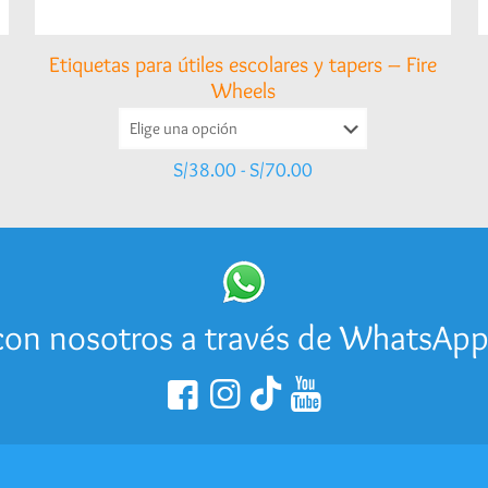
Etiquetas para útiles escolares y tapers – Fire
Wheels
Rango
S/
38.00
-
S/
70.00
de
precios:
desde
S/38.00
hasta
S/70.00
on nosotros a través de WhatsAp