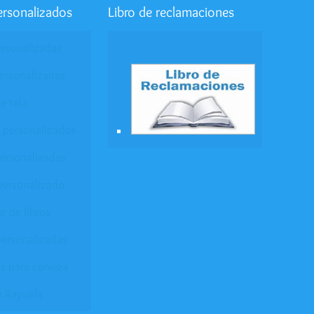
ersonalizados
Libro de reclamaciones
ersonalizadas
ersonalizadas
e tela
 personalizados
personalizadas
personalizado
r de libros
ersonalizadas
s para cerveza
e Rayuela