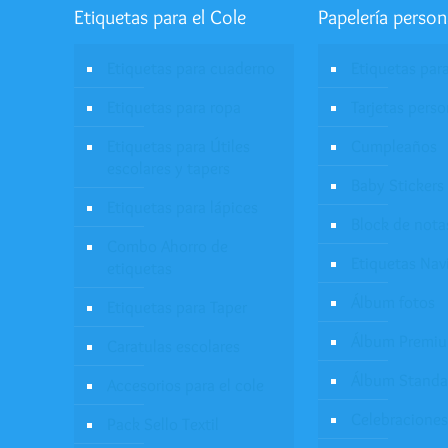
Etiquetas para el Cole
Papelería person
Etiquetas para cuaderno
Etiquetas par
Etiquetas para ropa
Tarjetas pers
Etiquetas para Útiles
Cumpleaños
escolares y tapers
Baby Stickers
Etiquetas para lápices
Block de nota
Combo Ahorro de
Etiquetas Nav
etiquetas
Álbum fotos
Etiquetas para Taper
Álbum Premi
Caratulas escolares
Álbum Standa
Accesorios para el cole
Celebraciones
Pack Sello Textil