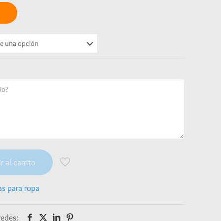
r al carrito
as para ropa
redes: