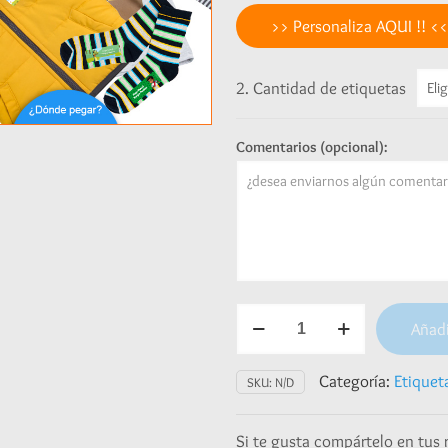
>> Personaliza AQUI !! <<
2. Cantidad de etiquetas
Comentarios (opcional):
Etiquetas
Añadi
para
ropa
-
Categoría:
Etiquet
SKU:
N/D
Racing
cars
Si te gusta compártelo en tus 
cantidad