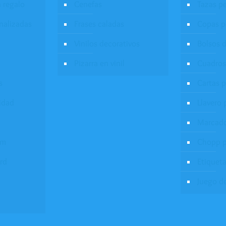
a regalo
Cenefas
Tazas p
onalizadas
Frases caladas
Copas p
Vinilos decorativos
Bolsos d
Pizarra en vinil
Cuadros
s
Cartas 
idad
Llavero 
Marcado
um
Chopp p
rd
Etiqueta
Juego d