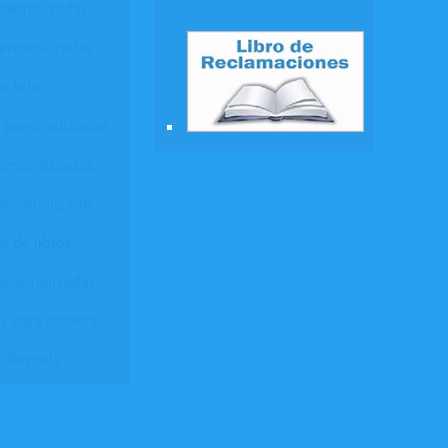
ersonalizadas
ersonalizadas
e tela
 personalizados
personalizadas
personalizado
r de libros
ersonalizadas
s para cerveza
e Rayuela