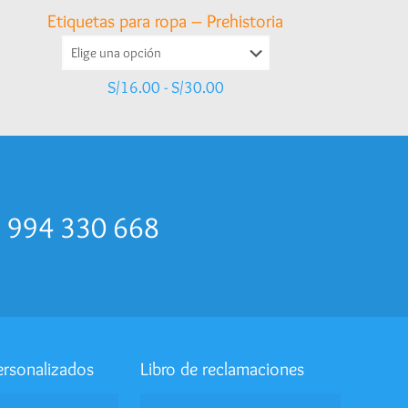
Etiquetas para ropa – Prehistoria
Rango
S/
16.00
-
S/
30.00
de
precios:
desde
S/16.00
hasta
S/30.00
p 994 330 668
ersonalizados
Libro de reclamaciones