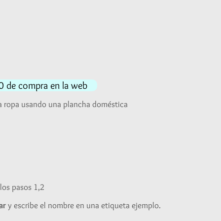
Rango
de
precios:
desde
S/16.00
hasta
140 de compra en la web
S/30.00
la ropa usando una plancha doméstica
los pasos 1,2
ar
y escribe el nombre en una etiqueta ejemplo.