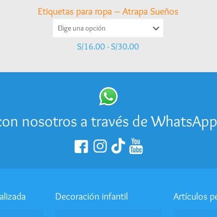
Etiquetas para ropa – Atrapa Sueños
Rango
S/
16.00
-
S/
30.00
de
precios:
desde
S/16.00
hasta
S/30.00
on nosotros a través de WhatsAp
alizada
Decoración infantil
Artículos p