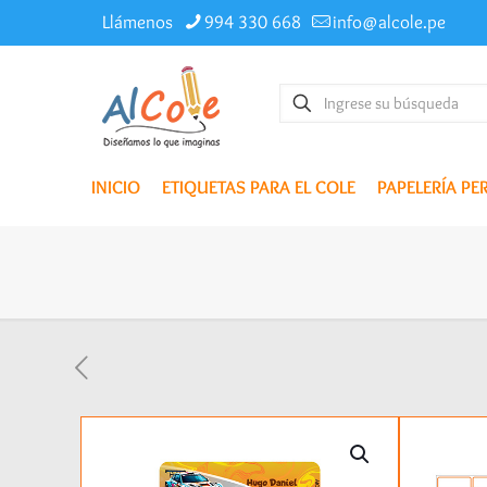
Llámenos
994 330 668
info@alcole.pe
INICIO
ETIQUETAS PARA EL COLE
PAPELERÍA P