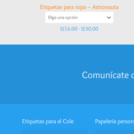
Etiquetas para ropa – Astronauta
Rango
S/
16.00
-
S/
30.00
de
precios:
desde
S/16.00
hasta
S/30.00
Comunícate c
Etiquetas para el Cole
Papelería person