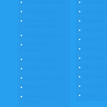
Etiquetas para cuaderno
Etiquetas par
Etiquetas para ropa
Tarjetas pers
Etiquetas para Útiles
Cumpleaños
escolares y tapers
Baby Stickers
Etiquetas para lápices
Block de nota
Combo Ahorro de
Etiquetas Nav
etiquetas
Álbum fotos
Etiquetas para Taper
Álbum Premi
Caratulas escolares
Álbum Standa
Accesorios para el cole
Celebraciones
Pack Sello Textil
Recuerdos
Etiquetas para ropa
cosidas