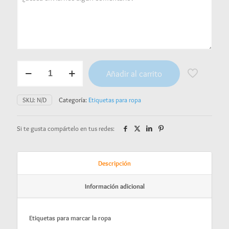
Etiquetas
Añadir al carrito
para
ropa
-
SKU:
N/D
Categoría:
Etiquetas para ropa
Princesa
del
bosque
Si te gusta compártelo en tus redes:
cantidad
Descripción
Información adicional
Etiquetas para marcar la ropa