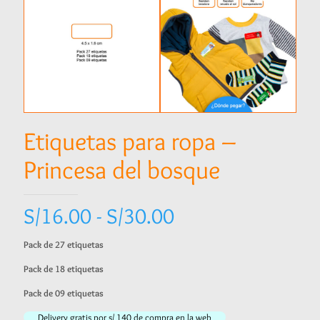
Etiquetas para ropa –
Princesa del bosque
Rango
S/
16.00
-
S/
30.00
de
Pack de 27 etiquetas
precios:
Pack de 18 etiquetas
desde
Pack de 09 etiquetas
S/16.00
Delivery gratis por s/ 140 de compra en la web