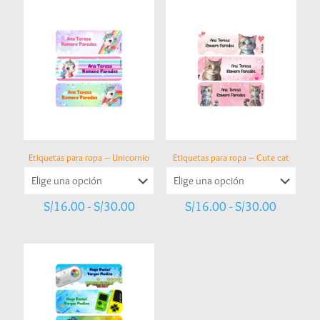
Etiquetas para ropa – Unicornio
Etiquetas para ropa – Cute cat
Rango
Rango
S/
16.00
-
S/
30.00
S/
16.00
-
S/
30.00
de
de
precios:
precios:
desde
desde
S/16.00
S/16.00
hasta
hasta
S/30.00
S/30.00