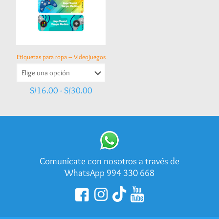
Etiquetas para ropa – Videojuegos
Rango
S/
16.00
-
S/
30.00
de
precios:
desde
S/16.00
hasta
S/30.00
Comunícate con nosotros a través de
WhatsApp 994 330 668