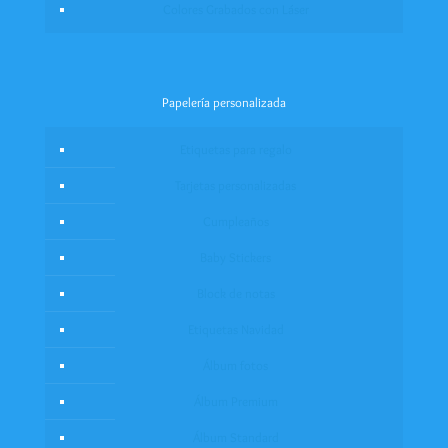
Colores Grabados con Láser
Papelería personalizada
Etiquetas para regalo
Tarjetas personalizadas
Cumpleaños
Baby Stickers
Block de notas
Etiquetas Navidad
Álbum fotos
Álbum Premium
Álbum Standard