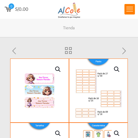
0
S/0.00
Tienda