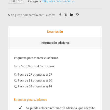
SKU:
N/D
Categoría:
Etiquetas para cuaderno
Smile
cantidad
Si te gusta compártelo en tus redes:
Descripción
Información adicional
Etiquetas para marcar cuadernos
Tamaño: 6.0 cm x 4.0 cm aprox.
Pack de 27
etiquetas s/ 27
Pack de 18
etiquetas s/ 20
Pack de 09
etiquetas s/ 14
Etiquetas para cuadernos
Se puede colocar información adicional que necesite.