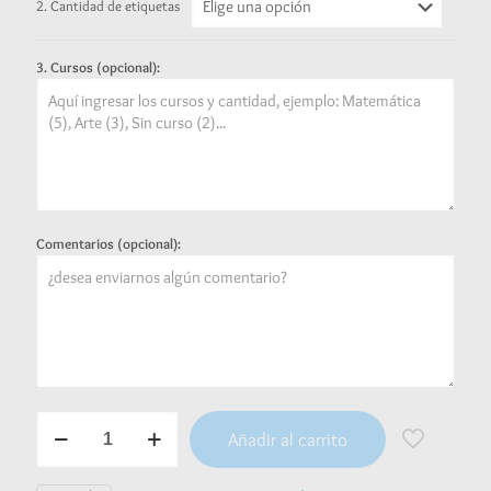
2. Cantidad de etiquetas
3. Cursos (opcional):
Comentarios (opcional):
Etiquetas
Añadir al carrito
para
cuaderno
-