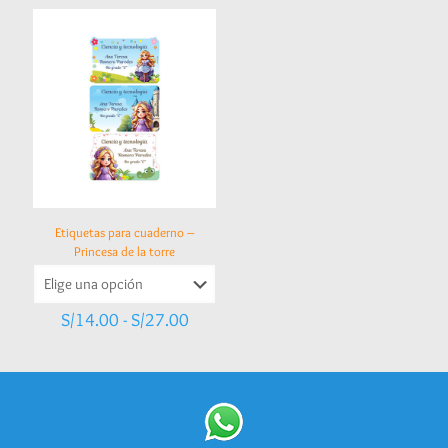
desde
desde
S/14.00
S/14.00
hasta
hasta
S/27.00
S/27.00
Etiquetas para cuaderno –
Princesa de la torre
Rango
S/
14.00
-
S/
27.00
de
precios:
desde
S/14.00
hasta
S/27.00