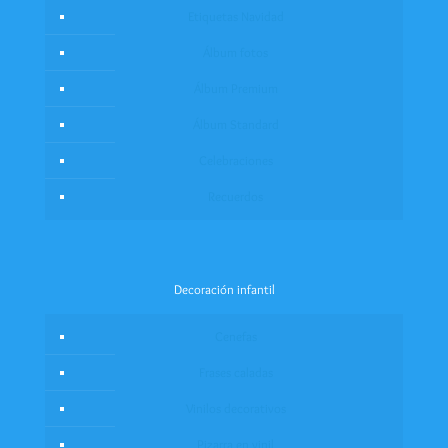
Etiquetas Navidad
Álbum fotos
Álbum Premium
Álbum Standard
Celebraciones
Recuerdos
Decoración infantil
Cenefas
Frases caladas
Vinilos decorativos
Pizarra en vinil