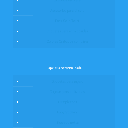
Caratulas escolares
Accesorios para el cole
Pack Sello Textil
Etiquetas para ropa cosidas
Colores Grabados con Láser
Papelería personalizada
Etiquetas para regalo
Tarjetas personalizadas
Cumpleaños
Baby Stickers
Block de notas