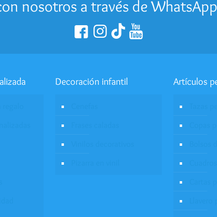
on nosotros a través de WhatsAp
alizada
Decoración infantil
Artículos p
a regalo
Cenefas
Tazas p
onalizadas
Frases caladas
Copas p
Vinilos decorativos
Bolsos d
Pizarra en vinil
Cuadros
s
Cartas 
idad
Llavero 