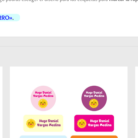
RRO»
.