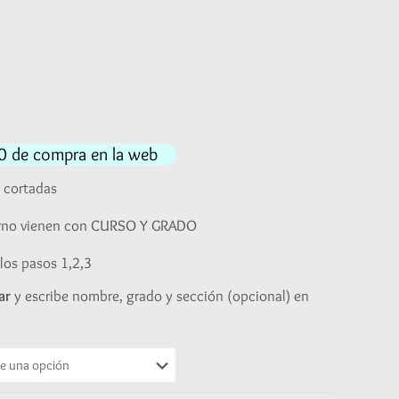
Rango
de
precios:
desde
S/14.00
hasta
100 de compra en la web
S/27.00
e cortadas
erno vienen con CURSO Y GRADO
los pasos 1,2,3
ar
y escribe nombre, grado y sección (opcional) en