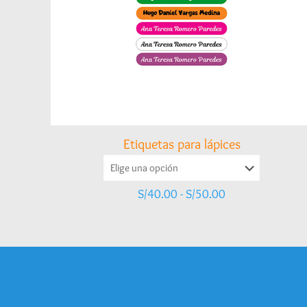
Etiquetas para lápices
Rango
S/
40.00
-
S/
50.00
de
precios:
desde
S/40.00
hasta
S/50.00