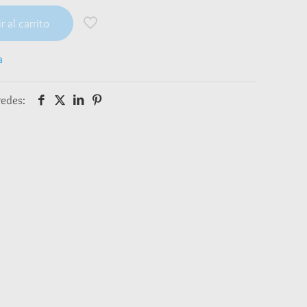
r al carrito
a
redes: