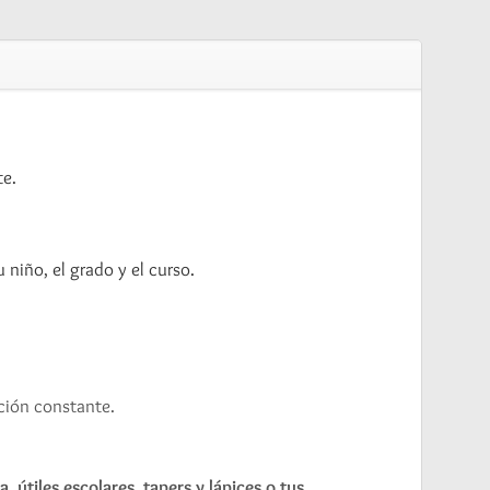
te.
niño, el grado y el curso.
cción constante.
pa
,
útiles escolares, tapers y lápices o tus