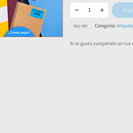
Etiquetas
Añadi
para
cuaderno
-
Categoría:
etiquet
SKU:
N/D
sin
diseño
Si te gusta compártelo en tus 
cantidad