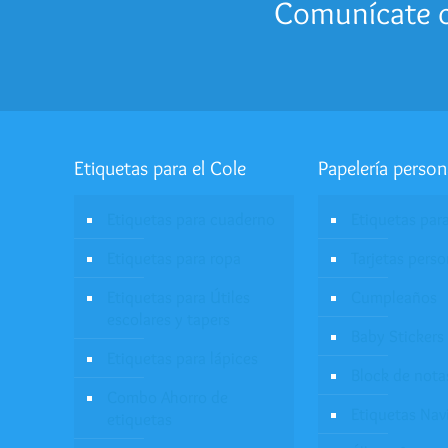
Comunícate c
Etiquetas para el Cole
Papelería person
Etiquetas para cuaderno
Etiquetas par
Etiquetas para ropa
Tarjetas pers
Etiquetas para Útiles
Cumpleaños
escolares y tapers
Baby Stickers
Etiquetas para lápices
Block de nota
Combo Ahorro de
Etiquetas Nav
etiquetas