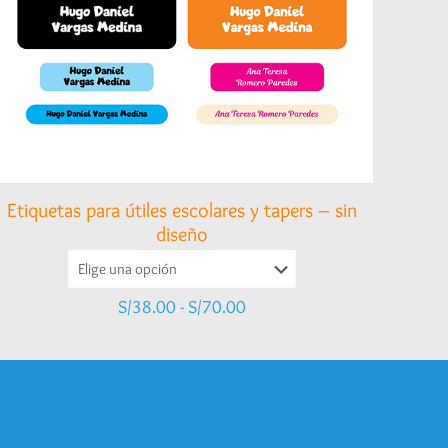
Etiquetas para útiles escolares y tapers – sin
diseño
Rango
S/
38.00
-
S/
70.00
de
precios:
desde
S/38.00
hasta
S/70.00