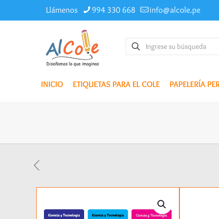
Llámenos
994 330 668
info@alcole.pe
INICIO
ETIQUETAS PARA EL COLE
PAPELERÍA P