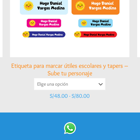
Etiqueta para marcar útiles escolares y tapers –
Sube tu personaje
Rango
S/
48.00
-
S/
80.00
de
precios:
desde
S/48.00
hasta
S/80.00