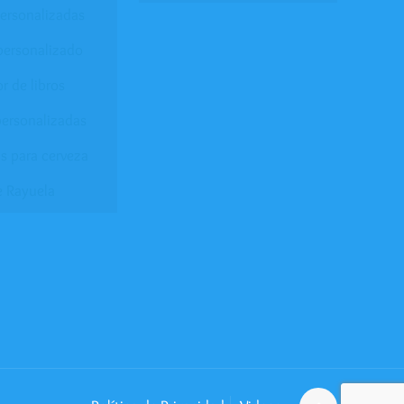
personalizadas
personalizado
r de libros
ersonalizadas
s para cerveza
e Rayuela