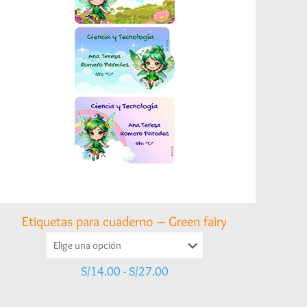
Etiquetas para cuaderno – Green fairy
Rango
S/
14.00
-
S/
27.00
de
precios: