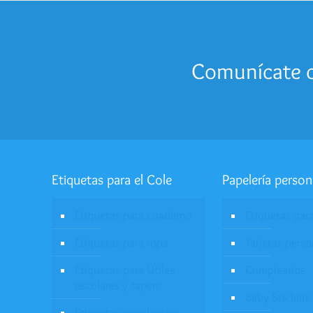
desde
S/14.00
hasta
S/27.00
Comunícate c
Etiquetas para el Cole
Papelería person
Etiquetas para cuaderno
Etiquetas par
Etiquetas para ropa
Tarjetas pers
Etiquetas para Útiles
Cumpleaños
escolares y tapers
Baby Stickers
Etiquetas para lápices