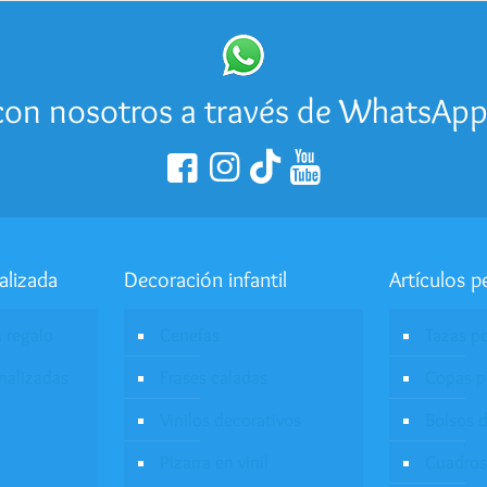
desde
S/14.00
hasta
S/27.00
on nosotros a través de WhatsAp
alizada
Decoración infantil
Artículos p
a regalo
Cenefas
Tazas p
onalizadas
Frases caladas
Copas p
Vinilos decorativos
Bolsos d
Pizarra en vinil
Cuadros