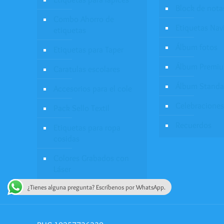
Block de nota
Combo Ahorro de
Etiquetas Nav
etiquetas
Álbum fotos
Etiquetas para Taper
Álbum Premi
Caratulas escolares
Álbum Standa
Accesorios para el cole
Celebraciones
Pack Sello Textil
Recuerdos
Etiquetas para ropa
cosidas
Colores Grabados con
Láser
¿Tienes alguna pregunta? Escríbenos por WhatsApp.