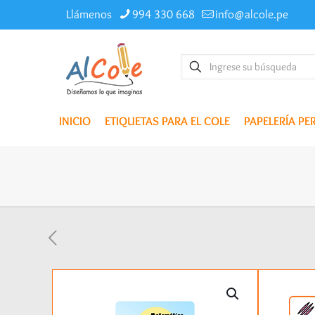
Llámenos
994 330 668
info@alcole.pe
INICIO
ETIQUETAS PARA EL COLE
PAPELERÍA P