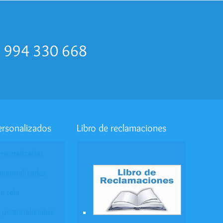
desde
S/14.00
hasta
S/27.00
p 994 330 668
ersonalizados
Libro de reclamaciones
ersonalizadas
ersonalizadas
e tela
 personalizados