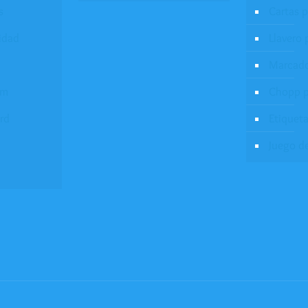
s
Cartas 
idad
Llavero 
Marcado
um
Chopp p
rd
Etiqueta
Juego d