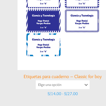
Etiquetas para cuaderno – Classic for boy
Rango
S/
14.00
-
S/
27.00
de
precios: