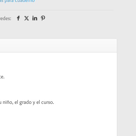
as para cuaderno
redes:
te.
niño, el grado y el curso.