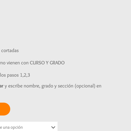
Rango
de
precios:
desde
S/14.00
hasta
e cortadas
S/27.00
erno vienen con CURSO Y GRADO
los pasos 1,2,3
ar
y escribe nombre, grado y sección (opcional) en