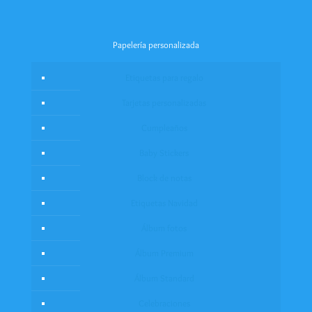
Papelería personalizada
Etiquetas para regalo
Tarjetas personalizadas
Cumpleaños
Baby Stickers
Block de notas
Etiquetas Navidad
Álbum fotos
Álbum Premium
Álbum Standard
Celebraciones