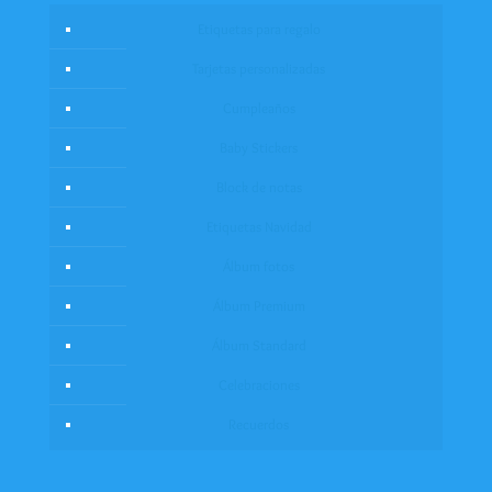
Etiquetas para regalo
Tarjetas personalizadas
Cumpleaños
Baby Stickers
Block de notas
Etiquetas Navidad
Álbum fotos
Álbum Premium
Álbum Standard
Celebraciones
Recuerdos