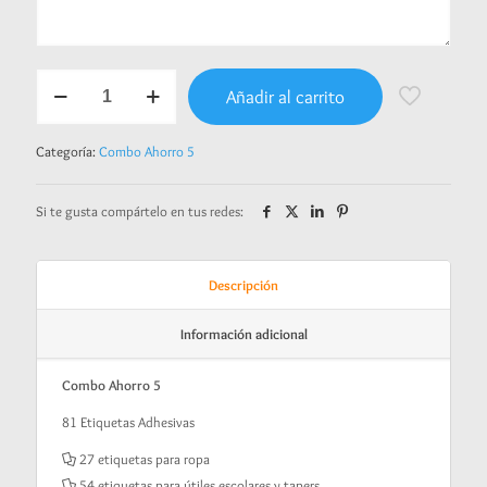
Combo
Añadir al carrito
Ahorro
5
-
Categoría:
Combo Ahorro 5
Princess
cantidad
Si te gusta compártelo en tus redes:
Descripción
Información adicional
Combo Ahorro 5
81 Etiquetas Adhesivas
27 etiquetas para ropa
54 etiquetas para útiles escolares y tapers