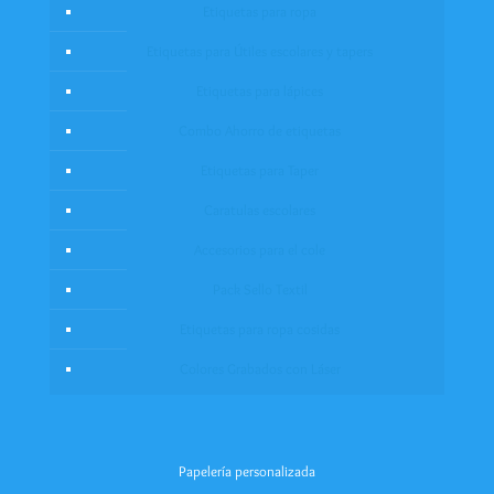
Etiquetas para ropa
Etiquetas para Útiles escolares y tapers
Etiquetas para lápices
Combo Ahorro de etiquetas
Etiquetas para Taper
Caratulas escolares
Accesorios para el cole
Pack Sello Textil
Etiquetas para ropa cosidas
Colores Grabados con Láser
Papelería personalizada