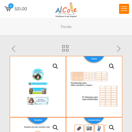
0
S/0.00
Tienda