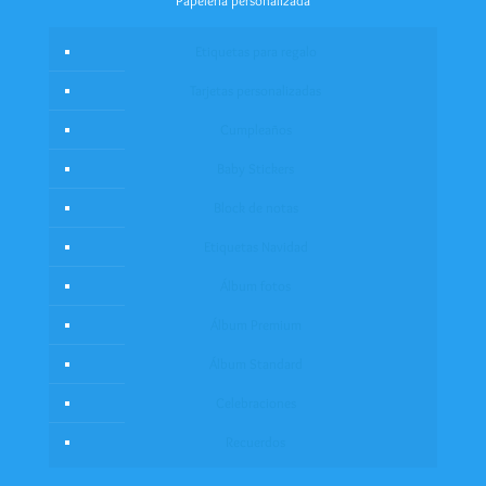
Papelería personalizada
Etiquetas para regalo
Tarjetas personalizadas
Cumpleaños
Baby Stickers
Block de notas
Etiquetas Navidad
Álbum fotos
Álbum Premium
Álbum Standard
Celebraciones
Recuerdos