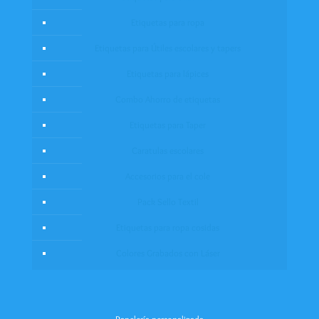
Etiquetas para ropa
Etiquetas para Útiles escolares y tapers
Etiquetas para lápices
Combo Ahorro de etiquetas
Etiquetas para Taper
Caratulas escolares
Accesorios para el cole
Pack Sello Textil
Etiquetas para ropa cosidas
Colores Grabados con Láser