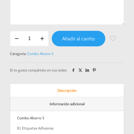
Combo
Añadir al carrito
Ahorro
5
-
Categoría:
Combo Ahorro 5
Princesa
valiente
cantidad
Si te gusta compártelo en tus redes:
Descripción
Información adicional
Combo Ahorro 5
81 Etiquetas Adhesivas