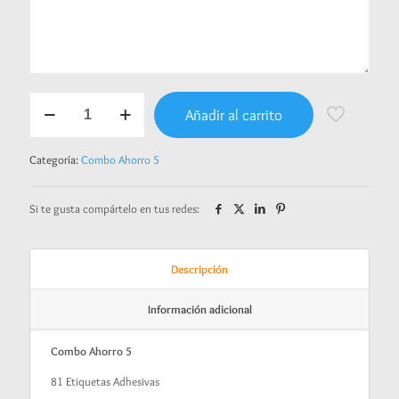
Combo
Añadir al carrito
Ahorro
5
-
Categoría:
Combo Ahorro 5
Foto
niña
cantidad
Si te gusta compártelo en tus redes:
Descripción
Información adicional
Combo Ahorro 5
81 Etiquetas Adhesivas