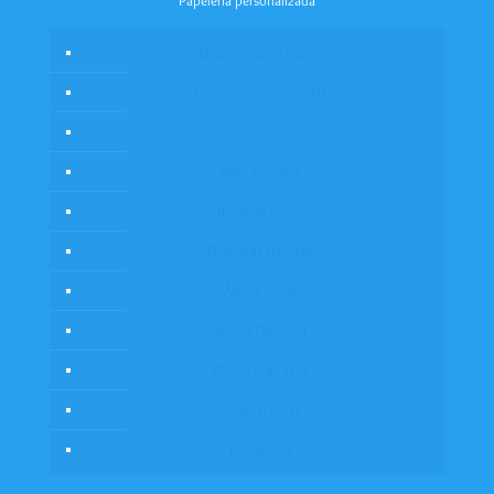
Papelería personalizada
Etiquetas para regalo
Tarjetas personalizadas
Cumpleaños
Baby Stickers
Block de notas
Etiquetas Navidad
Álbum fotos
Álbum Premium
Álbum Standard
Celebraciones
Recuerdos