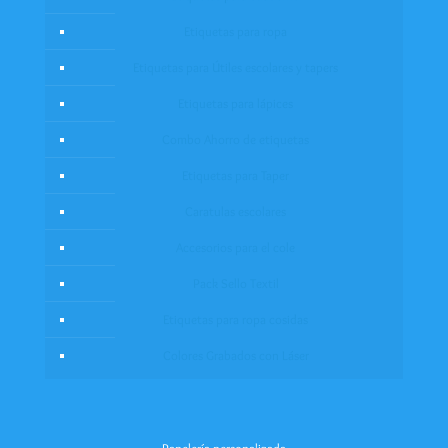
Etiquetas para ropa
Etiquetas para Útiles escolares y tapers
Etiquetas para lápices
Combo Ahorro de etiquetas
Etiquetas para Taper
Caratulas escolares
Accesorios para el cole
Pack Sello Textil
Etiquetas para ropa cosidas
Colores Grabados con Láser