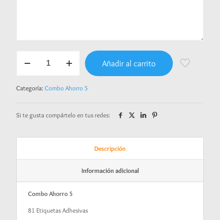
Combo
Añadir al carrito
Ahorro
5
-
Categoría:
Combo Ahorro 5
Cute
dog
cantidad
Si te gusta compártelo en tus redes:
Descripción
Información adicional
Combo Ahorro 5
81 Etiquetas Adhesivas