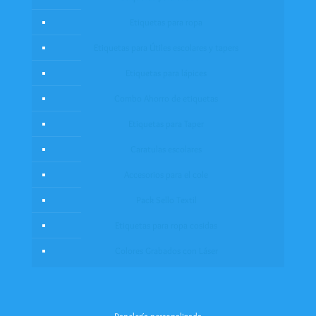
Etiquetas para ropa
Etiquetas para Útiles escolares y tapers
Etiquetas para lápices
Combo Ahorro de etiquetas
Etiquetas para Taper
Caratulas escolares
Accesorios para el cole
Pack Sello Textil
Etiquetas para ropa cosidas
Colores Grabados con Láser