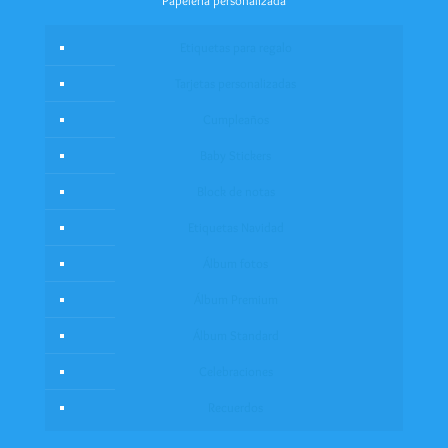
Papelería personalizada
Etiquetas para regalo
Tarjetas personalizadas
Cumpleaños
Baby Stickers
Block de notas
Etiquetas Navidad
Álbum fotos
Álbum Premium
Álbum Standard
Celebraciones
Recuerdos