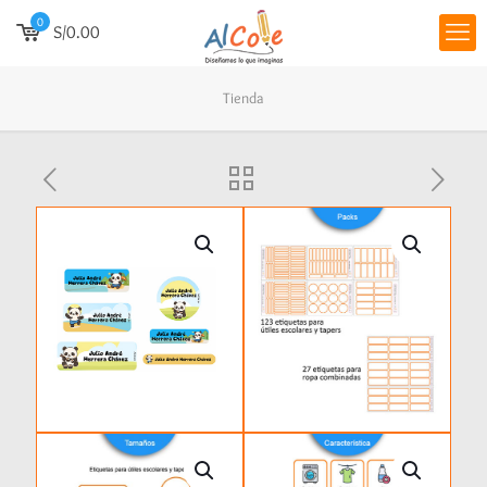
0
S/0.00
Tienda