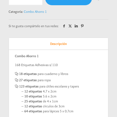
1
-
Categoría:
Combo Ahorro 1
Green
fairy
cantidad
Si te gusta compártelo en tus redes:
Descripción
Combo Ahorro 1
168 Etiquetas Adhesivas s/ 110
18 etiquetas
para cuaderno y libros
27 etiquetas
para ropa
123 etiquetas
para útiles escolares y tapers
–
12 etiquetas
4.7 x 2cm
–
10 etiquetas
5.6 x 2cm
–
25 etiquetas
de 4 x 1cm
–
12 etiquetas
círculos de 3cm
–
64 etiquetas
para lápices 5 x 0.7cm