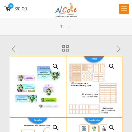
0
S/0.00
Tienda