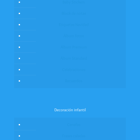
Baby Stickers
Block de notas
Etiquetas Navidad
Álbum fotos
Álbum Premium
Álbum Standard
Celebraciones
Recuerdos
Decoración infantil
Cenefas
Frases caladas