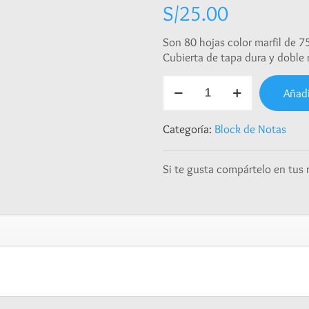
S/
25.00
Son 80 hojas color marfil de 7
Cubierta de tapa dura y doble 
Block
Añadi
de
Notas
-
Categoría:
Block de Notas
Día
de
Si te gusta compártelo en tus 
la
Madre
cantidad