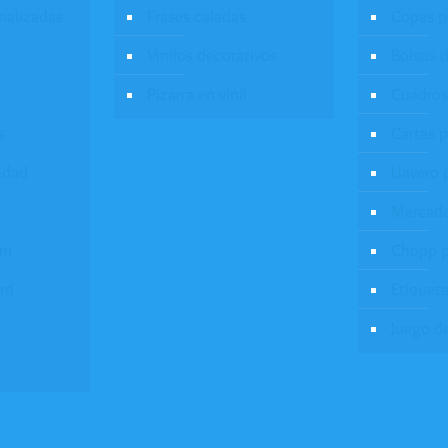
onalizadas
Frases caladas
Copas p
Vinilos decorativos
Bolsos d
Pizarra en vinil
Cuadros
s
Cartas 
idad
Llavero 
Marcado
um
Chopp p
rd
Etiqueta
Juego d