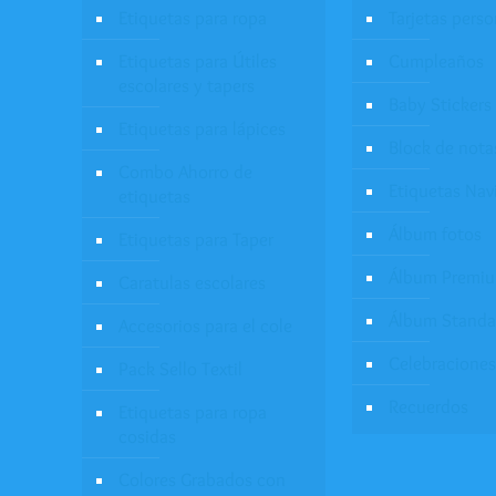
Etiquetas para ropa
Tarjetas pers
Etiquetas para Útiles
Cumpleaños
escolares y tapers
Baby Stickers
Etiquetas para lápices
Block de nota
Combo Ahorro de
Etiquetas Nav
etiquetas
Álbum fotos
Etiquetas para Taper
Álbum Premi
Caratulas escolares
Álbum Standa
Accesorios para el cole
Celebraciones
Pack Sello Textil
Recuerdos
Etiquetas para ropa
cosidas
Colores Grabados con