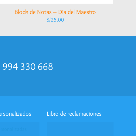
Block de Notas – Día del Maestro
S/
25.00
p 994 330 668
ersonalizados
Libro de reclamaciones
ersonalizadas