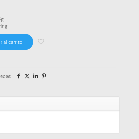
5g
ring
r al carrito
redes: