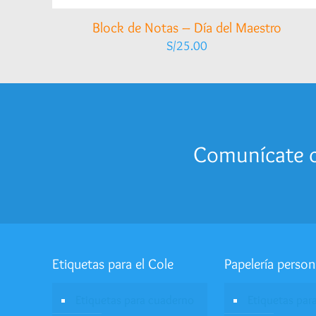
Block de Notas – Día del Maestro
S/
25.00
Comunícate c
Etiquetas para el Cole
Papelería person
Etiquetas para cuaderno
Etiquetas par