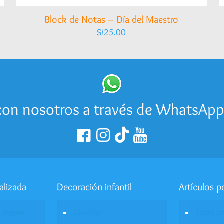
Block de Notas – Día del Maestro
S/
25.00
on nosotros a través de WhatsAp
alizada
Decoración infantil
Artículos p
a regalo
Cenefas
Tazas p