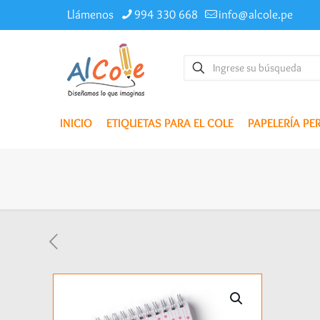
Llámenos
994 330 668
info@alcole.pe
INICIO
ETIQUETAS PARA EL COLE
PAPELERÍA P