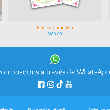
Primera Comunión
S/
80.00
on nosotros a través de WhatsAp
alizada
Decoración infantil
Artículos p