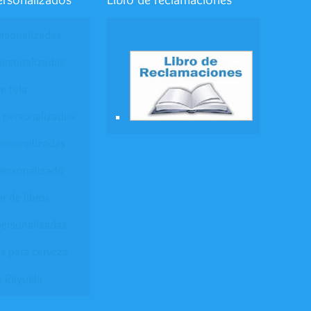
ersonalizadas
ersonalizadas
e tela
 personalizados
personalizadas
personalizado
r de libros
ersonalizadas
s para cerveza
e Rayuela