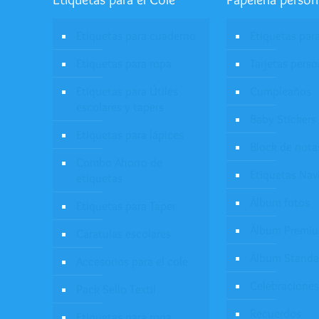
Etiquetas para cuaderno
Etiquetas par
Etiquetas para ropa
Tarjetas pers
Etiquetas para Útiles
Cumpleaños
escolares y tapers
Baby Stickers
Etiquetas para lápices
Block de nota
Combo Ahorro de
Etiquetas Nav
etiquetas
Álbum fotos
Etiquetas para Taper
Álbum Premi
Caratulas escolares
Álbum Standa
Accesorios para el cole
Celebraciones
Pack Sello Textil
Recuerdos
Etiquetas para ropa