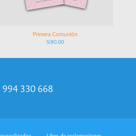
Primera Comunión
S/
80.00
p 994 330 668
ersonalizados
Libro de reclamaciones