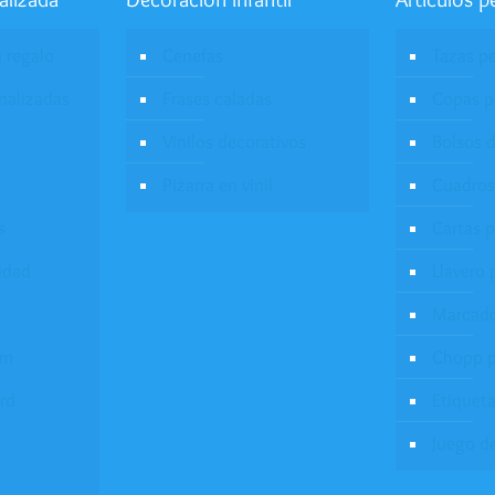
a regalo
Cenefas
Tazas p
onalizadas
Frases caladas
Copas p
Vinilos decorativos
Bolsos d
Pizarra en vinil
Cuadros
s
Cartas 
idad
Llavero 
Marcado
um
Chopp p
rd
Etiqueta
Juego d