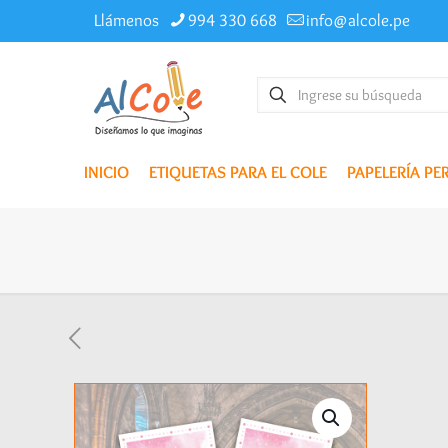
Llámenos
994 330 668
info@alcole.pe
INICIO
ETIQUETAS PARA EL COLE
PAPELERÍA P