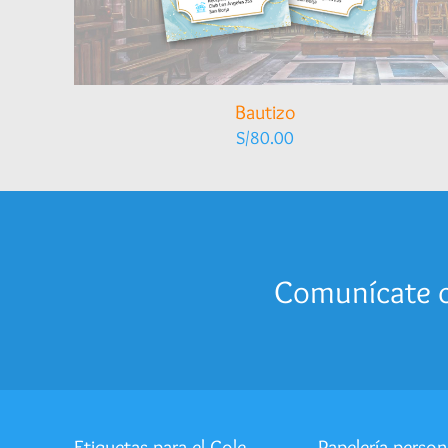
Bautizo
S/
80.00
Comunícate c
Etiquetas para el Cole
Papelería person