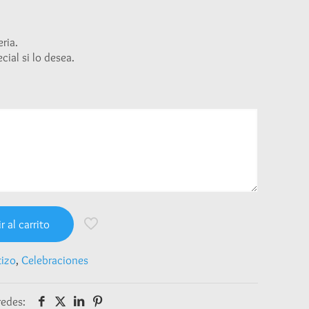
ria.
ial si lo desea.
r al carrito
tizo
,
Celebraciones
redes: