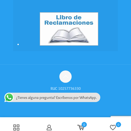
RUC 10257736330
Política de Privacidad
Videos
¿Tienes alguna pregunta? Escríbenos por WhatsApp.
0
0