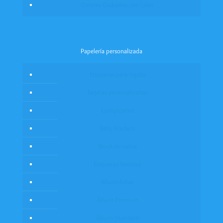
Colores Grabados con Láser
Papelería personalizada
Etiquetas para regalo
Tarjetas personalizadas
Cumpleaños
Baby Stickers
Block de notas
Etiquetas Navidad
Álbum fotos
Álbum Premium
Álbum Standard