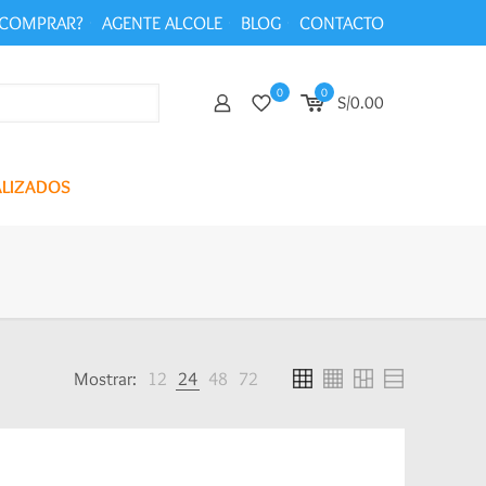
COMPRAR?
AGENTE ALCOLE
BLOG
CONTACTO
0
0
S/0.00
ALIZADOS
Mostrar:
12
24
48
72