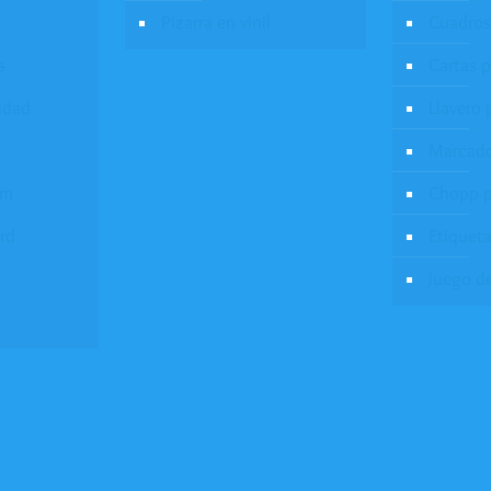
Pizarra en vinil
Cuadros
s
Cartas 
idad
Llavero 
Marcado
um
Chopp p
rd
Etiqueta
Juego d