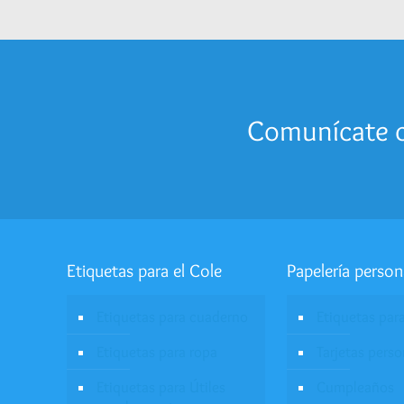
Comunícate c
Etiquetas para el Cole
Papelería person
Etiquetas para cuaderno
Etiquetas par
Etiquetas para ropa
Tarjetas pers
Etiquetas para Útiles
Cumpleaños