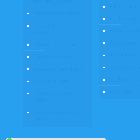
escolares y tapers
Baby Stickers
Etiquetas para lápices
Block de nota
Combo Ahorro de
Etiquetas Nav
etiquetas
Álbum fotos
Etiquetas para Taper
Álbum Premi
Caratulas escolares
Álbum Standa
Accesorios para el cole
Celebraciones
Pack Sello Textil
Recuerdos
Etiquetas para ropa
cosidas
Colores Grabados con
Láser