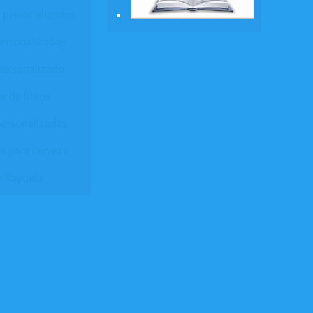
 personalizados
personalizadas
personalizado
r de libros
ersonalizadas
s para cerveza
e Rayuela