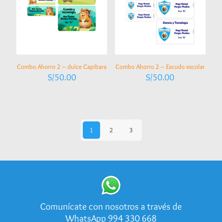
Combo Ahorro 2 – dulce Capibara
Combo Ahorro 2 – Escudo escolar
S/
50.00
S/
50.00
1
2
3
Comunícate con nosotros a través de
WhatsApp 994 330 668