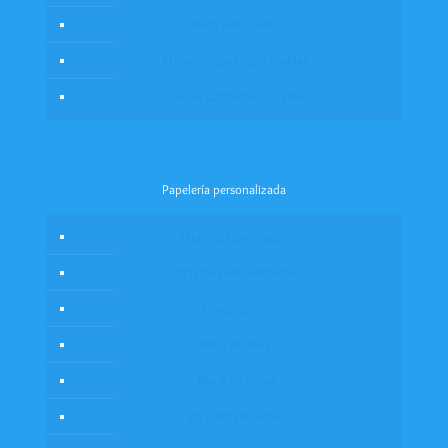
Pack Sello Textil
Etiquetas para ropa cosidas
Colores Grabados con Láser
Papelería personalizada
Etiquetas para regalo
Tarjetas personalizadas
Cumpleaños
Baby Stickers
Block de notas
Etiquetas Navidad