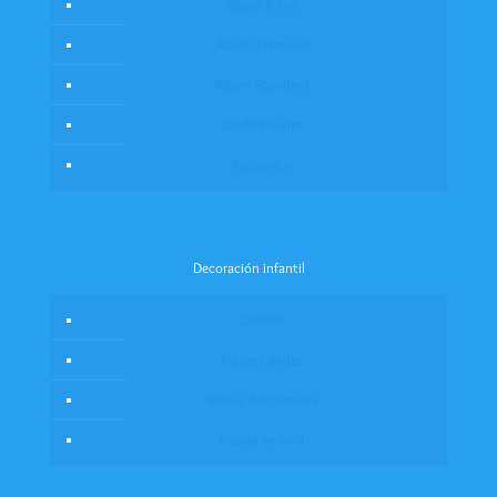
Álbum fotos
Álbum Premium
Álbum Standard
Celebraciones
Recuerdos
Decoración infantil
Cenefas
Frases caladas
Vinilos decorativos
Pizarra en vinil