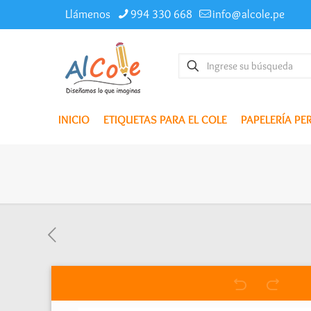
Llámenos
994 330 668
info@alcole.pe
INICIO
ETIQUETAS PARA EL COLE
PAPELERÍA P