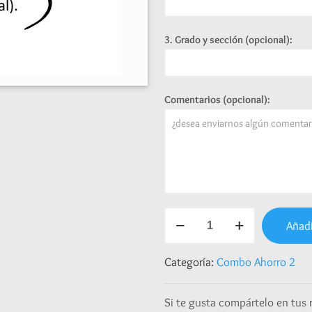
3. Grado y sección (opcional):
Comentarios (opcional):
Combo
Añadi
Ahorro
2
-
Categoría:
Combo Ahorro 2
Tiernas
Mascotitas
Si te gusta compártelo en tus 
cantidad