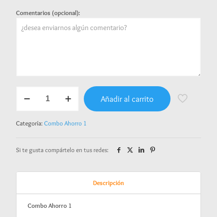
Comentarios (opcional):
Combo
Añadir al carrito
Ahorro
1
-
Categoría:
Combo Ahorro 1
Princesa
del
bosque
Si te gusta compártelo en tus redes:
cantidad
Descripción
Combo Ahorro 1