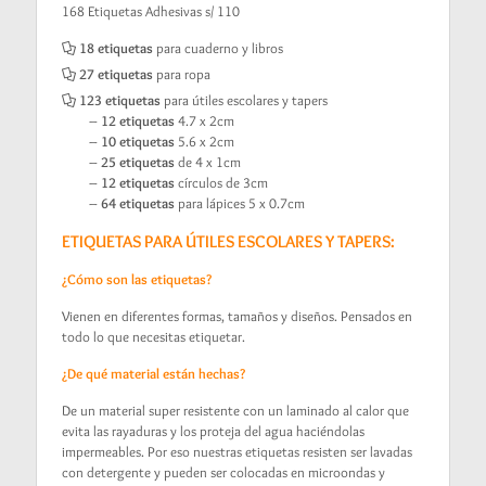
168 Etiquetas Adhesivas s/ 110
18 etiquetas
para cuaderno y libros
27 etiquetas
para ropa
123 etiquetas
para útiles escolares y tapers
–
12 etiquetas
4.7 x 2cm
–
10 etiquetas
5.6 x 2cm
–
25 etiquetas
de 4 x 1cm
–
12 etiquetas
círculos de 3cm
–
64 etiquetas
para lápices 5 x 0.7cm
ETIQUETAS PARA ÚTILES ESCOLARES Y TAPERS:
¿Cómo son las etiquetas?
Vienen en diferentes formas, tamaños y diseños. Pensados en
todo lo que necesitas etiquetar.
¿De qué material están hechas?
De un material super resistente con un laminado al calor que
evita las rayaduras y los proteja del agua haciéndolas
impermeables. Por eso nuestras etiquetas resisten ser lavadas
con detergente y pueden ser colocadas en microondas y