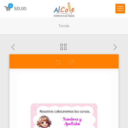
0
S/0.00
Tienda